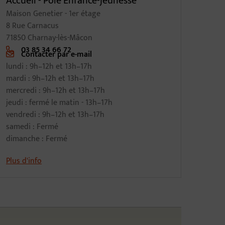
Accueil - Pôle Enfance-jeunesse
Maison Genetier - 1er étage
8 Rue Carnacus
71850 Charnay-lès-Mâcon
03 85 34 66 72
Contacter par e-mail
lundi : 9h–12h et 13h–17h
mardi : 9h–12h et 13h–17h
mercredi : 9h–12h et 13h–17h
jeudi : fermé le matin - 13h–17h
vendredi : 9h–12h et 13h–17h
samedi : Fermé
dimanche : Fermé
Plus d'info