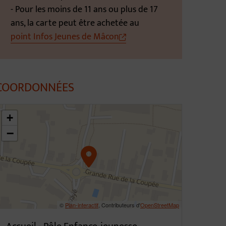
- Pour les moins de 11 ans ou plus de 17
ans, la carte peut être achetée au
point Infos Jeunes de Mâcon
COORDONNÉES
6.30923186774408,4.806018676797115
+
−
©
Plan-interactif
, Contributeurs d'
OpenStreetMap