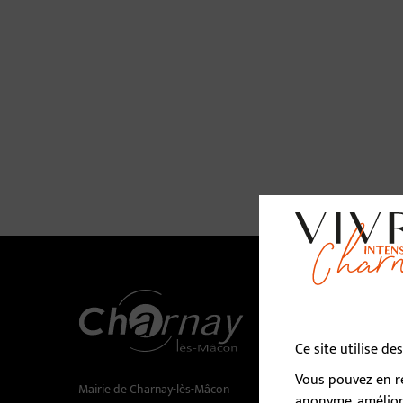
No
Ce site utilise d
Vous pouvez en re
Mairie de Charnay-lès-Mâcon
Horaires 
anonyme, améliora