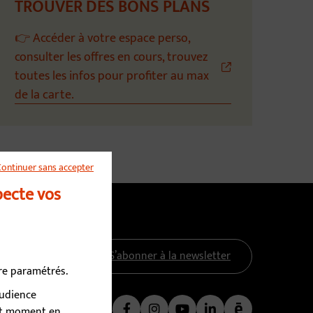
TROUVER DES BONS PLANS
👉 Accéder à votre espace perso,
consulter les offres en cours, trouvez
toutes les infos pour profiter au max
de la carte.
Continuer sans accepter
pecte vos
S’abonner à la newsletter
tre paramétrés.
audience
Nous suivre
out moment en