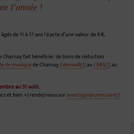
ute l’année !
âgés de 11 à 17 ans ! (carte d’une valeur de 9 €,
 de Charnay fait bénéficier de bons de réduction
le de musique
de Charnay,
Edenwall
, au
CBBS
, au
embre au 31 août.
ucs et bien +) rendez-vous sur
avantagesjeunes.com