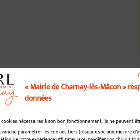
« Mairie de Charnay-lès-Mâcon » res
données
us contacter
03 85 34 15 70
es cookies nécessaires à son bon fonctionnement, ils ne peuvent ê
vanche paramétrer les cookies tiers (réseaux sociaux, mesure d'
d’ouverture
tion de votre expérience utilisateur) ou modifier vos choix à t