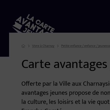
Vivre à Charnay
Petite enfance / enfance / jeuness
Page d'accueil du site
Carte avantages
Image d'illustration de Carte avantages jeunes
Offerte par la Ville aux Charnaysi
avantages jeunes propose de nom
la culture, les loisirs et la vie 