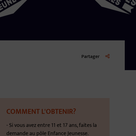
Liste des liens d
Partager
COMMENT L'OBTENIR?
- Si vous avez entre 11 et 17 ans, faites la
demande au pôle Enfance Jeunesse.