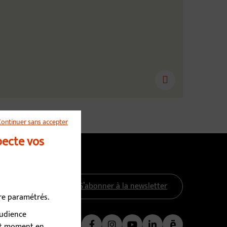
Continuer sans accepter
pecte vos
S’abonner à la newsletter
tre paramétrés.
audience
Nous suivre
out moment en