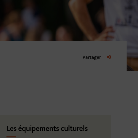
Liste des liens d
Partager
Les équipements culturels