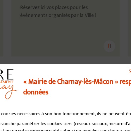
Réservez ici vos places pour les
événements organisés par la Ville !
« Mairie de Charnay-lès-Mâcon » res
données
us contacter
03 85 34 15 70
es cookies nécessaires à son bon fonctionnement, ils ne peuvent ê
vanche paramétrer les cookies tiers (réseaux sociaux, mesure d'
d’ouverture
tion de votre expérience utilisateur) ou modifier vos choix à t