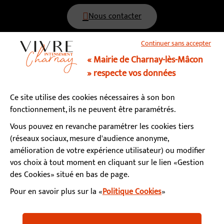
Nous contacter
Continuer sans accepter
03 85 34 15 70
« Mairie de Charnay-lès-Mâcon
» respecte vos données
Horaires d’ouverture
Ce site utilise des cookies nécessaires à son bon
Lundi, mardi, mercredi, vendredi : 9h - 12h / 13h - 17h
fonctionnement, ils ne peuvent être paramétrés.
Jeudi : fermé le matin / 13h - 17h
Samedi : 9h - 12h (permanence état-civil)
Vous pouvez en revanche paramétrer les cookies tiers
(réseaux sociaux, mesure d'audience anonyme,
amélioration de votre expérience utilisateur) ou modifier
S’abonner à la newsletter
vos choix à tout moment en cliquant sur le lien «Gestion
des Cookies» situé en bas de page.
Pour en savoir plus sur la «
Politique Cookies
»
Facebook
Instagram
YouTube
LinkedIn
Calaméo