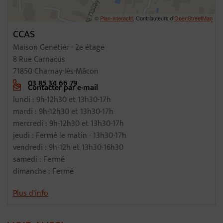
©
Plan-interactif
, Contributeurs d'
OpenStreetMap
CCAS
Maison Genetier - 2e étage
8 Rue Carnacus
71850 Charnay-lès-Mâcon
03 85 34 66 79
Contacter par e-mail
lundi : 9h-12h30 et 13h30-17h
mardi : 9h-12h30 et 13h30-17h
mercredi : 9h-12h30 et 13h30-17h
jeudi : Fermé le matin - 13h30-17h
vendredi : 9h-12h et 13h30-16h30
samedi : Fermé
dimanche : Fermé
Plus d'info