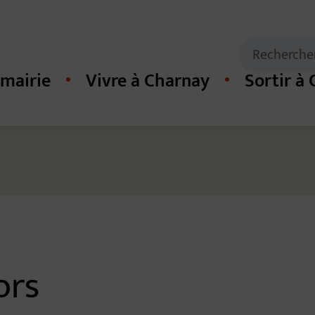
Mots clés de
Recherche
mairie
Vivre à Charnay
Sortir à
cipal du site
ors