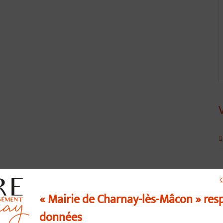
« Mairie de Charnay-lès-Mâcon » res
données