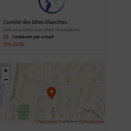
Comité des têtes blanches
Aide et soutien aux aînés charnaysiens
Contacter par e-mail
Plus d'info
6.311127860810004,4.797120458258837
+
−
©
Plan-interactif
, Contributeurs d'
OpenStreetMap