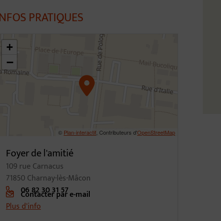
INFOS PRATIQUES
6.31036936739102,4.805909440470532
+
−
©
Plan-interactif
, Contributeurs d'
OpenStreetMap
Foyer de l'amitié
109 rue Carnacus
71850 Charnay-lès-Mâcon
06 82 30 31 57
Contacter par e-mail
Plus d'info