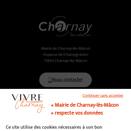
Mairie de Charnay-lès-Mâcon
Impasse de Champgrenon
71850 Charnay-lès-Mâcon
Nous contacter
Continuer sans accepter
03 85 34 15 70
« Mairie de Charnay-lès-Mâcon
» respecte vos données
Horaires d’ouverture
Ce site utilise des cookies nécessaires à son bon
Lundi, mardi, mercredi, vendredi : 9h - 12h / 13h - 17h