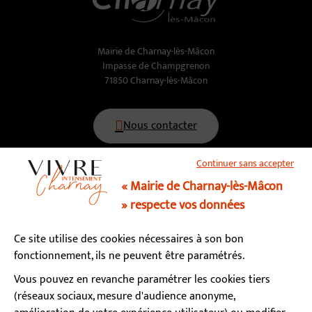
Mairie de Charnay-lès-Mâcon
Impasse de Champgrenon
71850 Charnay-lès-Mâcon
Nous contacter
Continuer sans accepter
03 85 34 15 70
« Mairie de Charnay-lès-Mâcon
» respecte vos données
Horaires d’ouverture
Ce site utilise des cookies nécessaires à son bon
Lundi, mardi, mercredi, vendredi : 9h - 12h / 13h - 17h
fonctionnement, ils ne peuvent être paramétrés.
Jeudi : fermé le matin / 13h - 17h
Samedi : 9h - 12h (permanence état-civil)
Vous pouvez en revanche paramétrer les cookies tiers
(réseaux sociaux, mesure d'audience anonyme,