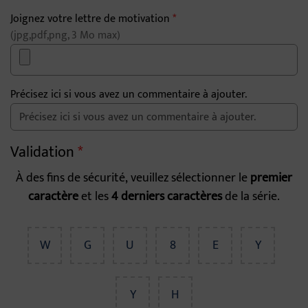
Joignez votre lettre de motivation
*
(jpg,pdf,png, 3 Mo max)
Précisez ici si vous avez un commentaire à ajouter.
Validation
*
À des fins de sécurité, veuillez sélectionner le
premier
caractère
et les
4 derniers caractères
de la série.
W
G
U
8
E
Y
Y
H