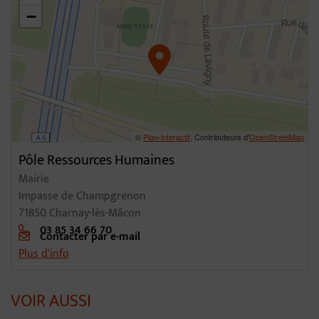
−
©
Plan-interactif
, Contributeurs d'
OpenStreetMap
Pôle Ressources Humaines
Mairie
Impasse de Champgrenon
71850 Charnay-lès-Mâcon
03 85 34 66 70
Contacter par e-mail
Plus d'info
VOIR AUSSI