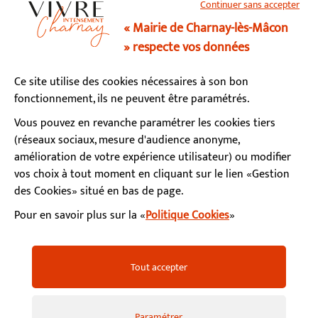
Continuer sans accepter
03 85 34 15 70
« Mairie de Charnay-lès-Mâcon
» respecte vos données
Horaires d’ouverture
Ce site utilise des cookies nécessaires à son bon
Lundi, mardi, mercredi, vendredi : 9h - 12h / 13h - 17h
fonctionnement, ils ne peuvent être paramétrés.
Jeudi : fermé le matin / 13h - 17h
Samedi : 9h - 12h (permanence état-civil)
Vous pouvez en revanche paramétrer les cookies tiers
(réseaux sociaux, mesure d'audience anonyme,
amélioration de votre expérience utilisateur) ou modifier
S’abonner à la newsletter
vos choix à tout moment en cliquant sur le lien «Gestion
des Cookies» situé en bas de page.
Pour en savoir plus sur la «
Politique Cookies
»
Facebook
Instagram
YouTube
LinkedIn
Calaméo
Mentions légales
Accessibilité
Plan du site
Tout accepter
Politiques de confidentialité
Gestion des cookies
FAQ
Paramétrer