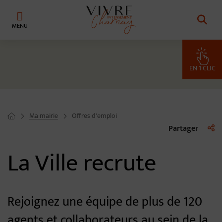
Menu de raccourcis
Retour à l'accueil
EN 1 CLIC
Ma mairie
Offres d'emploi
Page d'accueil du site
Liste 
Partager
La Ville recrute
Rejoignez une équipe de plus de 120
agents et collaborateurs au sein de la