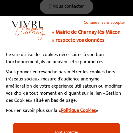
Nous contacter
Continuer sans accepter
03 85 34 15 70
« Mairie de Charnay-lès-Mâcon
» respecte vos données
Horaires d’ouverture
Ce site utilise des cookies nécessaires à son bon
Lundi, mardi, mercredi, vendredi : 9h - 12h / 13h - 17h
fonctionnement, ils ne peuvent être paramétrés.
Jeudi : fermé le matin / 13h - 17h
Samedi : 9h - 12h (permanence état-civil)
Vous pouvez en revanche paramétrer les cookies tiers
(réseaux sociaux, mesure d'audience anonyme,
amélioration de votre expérience utilisateur) ou modifier
S’abonner à la newsletter
vos choix à tout moment en cliquant sur le lien «Gestion
des Cookies» situé en bas de page.
Pour en savoir plus sur la «
Politique Cookies
»
Facebook
Instagram
YouTube
LinkedIn
Calaméo
Mentions légales
Accessibilité
Plan du site
Tout accepter