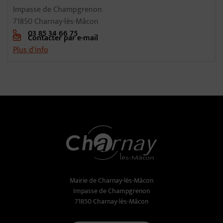
Impasse de Champgrenon
71850 Charnay-lès-Mâcon
03 85 34 66 75
Contacter par e-mail
Plus d'info
Mairie de Charnay-lès-Mâcon
Impasse de Champgrenon
71850 Charnay-lès-Mâcon