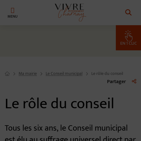
Menu de raccourcis
Retour à l'accueil
EN 1 CLIC
Ma mairie
Le Conseil municipal
Le rôle du conseil
Page d'accueil du site
Liste 
Partager
Le rôle du conseil
Tous les six ans, le Conseil municipal
est élu au suffrage universel direct par