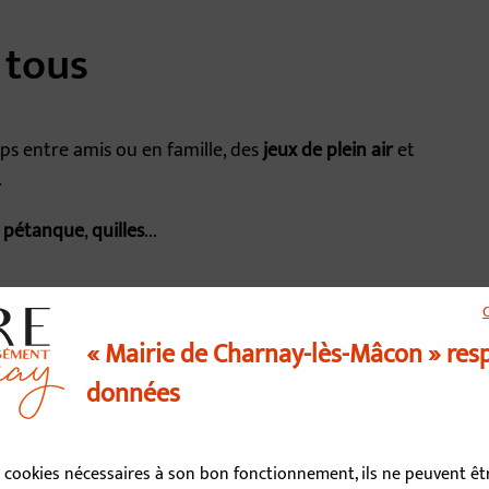
 tous
ps entre amis ou en famille, des
jeux de plein air
et
.
,
pétanque
,
quilles
...
« Mairie de Charnay-lès-Mâcon » res
données
us contacter
03 85 34 15 70
es cookies nécessaires à son bon fonctionnement, ils ne peuvent ê