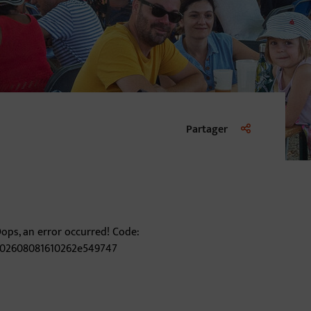
Liste des liens d
Partager
ops, an error occurred! Code:
02608081610262e549747