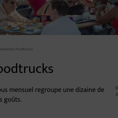
dimanches foodtrucks
oodtrucks
vous mensuel regroupe une dizaine de
O
2
s goûts.