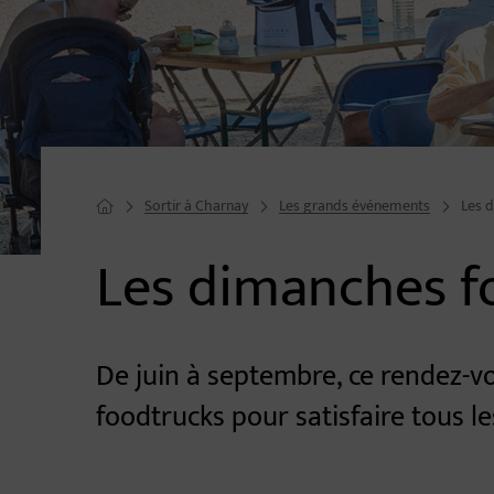
Sortir à Charnay
Les grands événements
Les 
Page d'accueil du site
Les dimanches f
Image d'illustration de Les dimanches foodtrucks
De juin à septembre, ce rendez-
foodtrucks pour satisfaire tous le