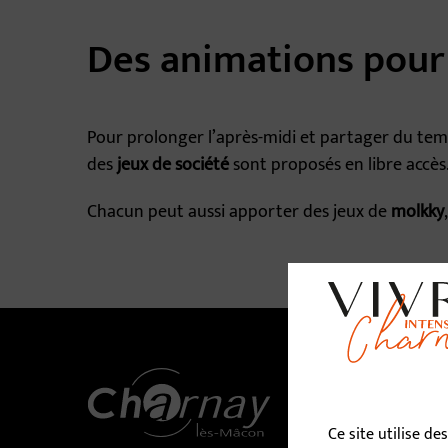
Des animations pour
Pour prolonger l’après-midi et partager du tem
des
jeux de société
sont proposés en libre accès
Chacun peut aussi apporter des jeux de
molkky
No
Ce site utilise d