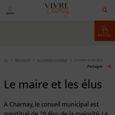
Menu de raccourcis
Retour à l'accueil
EN 1 CLIC
Ma mairie
Le Conseil municipal
Le maire et les élus
Page d'accueil du site
Liste 
Partager
Le maire et les élus
À Charnay, le conseil municipal est
constitué de 29 élus de la majorité. Le