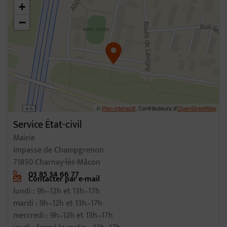
+
−
©
Plan-interactif
, Contributeurs d'
OpenStreetMap
Service État-civil
Mairie
Impasse de Champgrenon
71850 Charnay-lès-Mâcon
03 85 34 66 77
Contacter par e-mail
lundi : 9h–12h et 13h–17h
mardi : 9h–12h et 13h–17h
mercredi : 9h–12h et 13h–17h