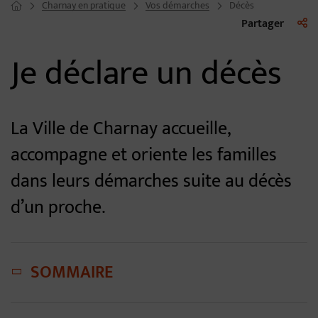
Charnay en pratique
Vos démarches
Décès
Page d'accueil du site
Liste 
Partager
Je déclare un décès
La Ville de Charnay accueille,
accompagne et oriente les familles
dans leurs démarches suite au décès
d’un proche.
SOMMAIRE