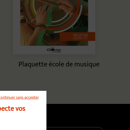
Plaquette école de musique
Continuer sans accepter
pecte vos