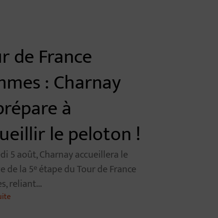
r de France
mmes : Charnay
prépare à
ueillir le peloton !
di 5 août, Charnay accueillera le
e de la 5ᵉ étape du Tour de France
 reliant...
uite