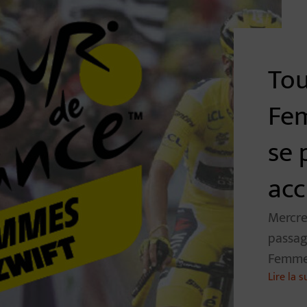
Tou
Fe
se 
acc
Mercre
passag
Femmes,
Lire la s