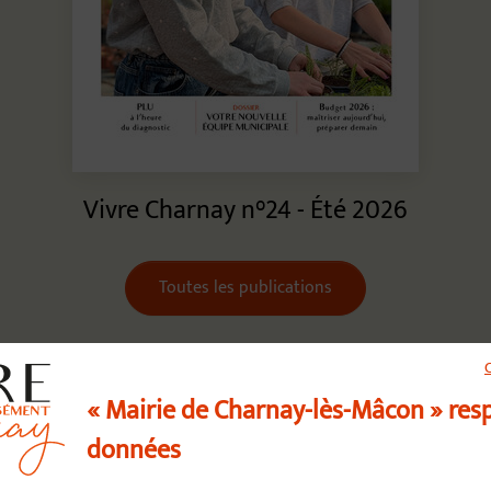
Vivre Charnay n°24 - Été 2026
Toutes les publications
« Mairie de Charnay-lès-Mâcon » res
données