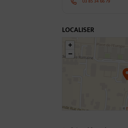
03 85 34 66 79
LOCALISER
46.31013735307081,4.80592801795568
+
−
©
P