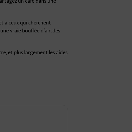
partagez un café dans une
, et à ceux qui cherchent
e vraie bouffée d’air, des
être, et plus largement les aides