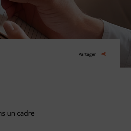
Liste des liens d
Partager
ans un cadre