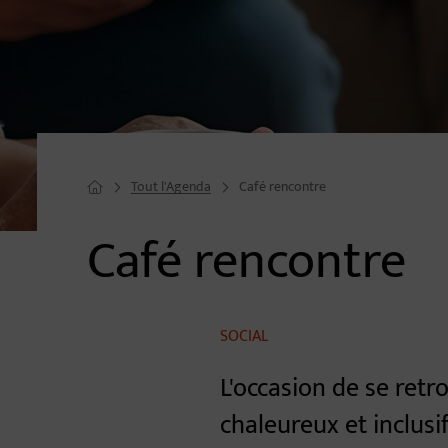
Tout l'Agenda
Café rencontre
Page d'accueil du site
Café rencontre
Image d'illustration de Café rencontre
SOCIAL
L'occasion de se retr
chaleureux et inclusi