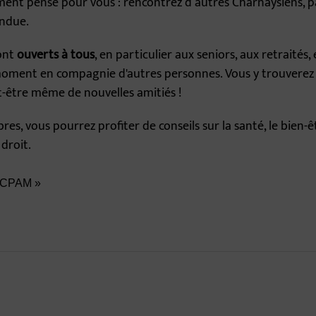
ent pensé pour vous : rencontrez d’autres Charnaysiens, 
ndue.
sont
ouverts à tous
, en particulier aux seniors, aux retraités
ment en compagnie d'autres personnes. Vous y trouverez un
t-être même de nouvelles amitiés !
ibres, vous pourrez profiter de conseils sur la santé, le bien-
droit.
s CPAM »