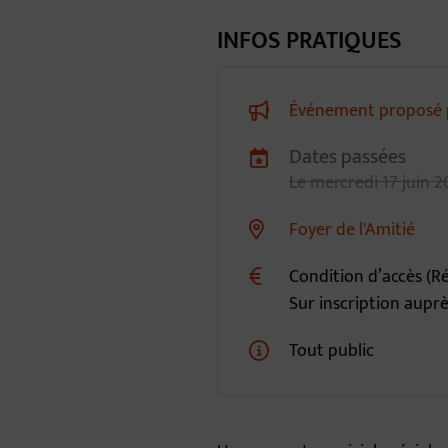
INFOS PRATIQUES
Événement proposé 
Dates passées
Dates de planification
Le
mercredi
17
juin
2
Foyer de l'Amitié
Lieu alternatif
Condition d’accès (Ré
Sur inscription aupr
Tout public