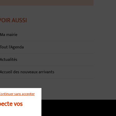
VOIR AUSSI
Ma mairie
Tout l'Agenda
Actualités
Accueil des nouveaux arrivants
Continuer sans accepter
pecte vos