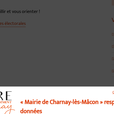
lir et vous orienter !
tes électorales
« Mairie de Charnay-lès-Mâcon » res
données