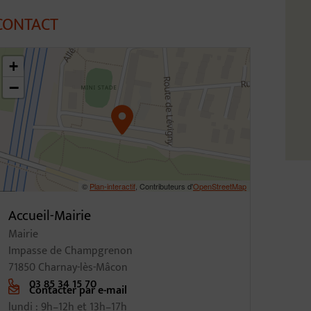
CONTACT
6.31031483109773,4.796480837703209
+
−
©
Plan-interactif
, Contributeurs d'
OpenStreetMap
Accueil-Mairie
Mairie
Impasse de Champgrenon
71850 Charnay-lès-Mâcon
03 85 34 15 70
Contacter par e-mail
lundi : 9h–12h et 13h–17h