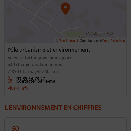
©
Plan-interactif
, Contributeurs d'
OpenStreetMap
Pôle urbanisme et environnement
Services techniques municipaux
630 chemin des Luminaires
71850 Charnay-lès-Mâcon
03 85 34 73 27
Contacter par e-mail
Plus d'info
L'ENVIRONNEMENT EN CHIFFRES
50