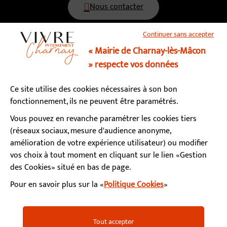
Nous contacter
Continuer sans accepter
03 85 34 15 70
« Mairie de Charnay-lès-Mâcon
» respecte vos données
Horaires d’ouverture
Ce site utilise des cookies nécessaires à son bon
Lundi, mardi, mercredi, vendredi : 9h - 12h / 13h - 17h
fonctionnement, ils ne peuvent être paramétrés.
Jeudi : fermé le matin / 13h - 17h
Samedi : 9h - 12h (permanence état-civil)
Vous pouvez en revanche paramétrer les cookies tiers
(réseaux sociaux, mesure d'audience anonyme,
amélioration de votre expérience utilisateur) ou modifier
S’abonner à la newsletter
vos choix à tout moment en cliquant sur le lien «Gestion
des Cookies» situé en bas de page.
Pour en savoir plus sur la «
Politique Cookies
»
Facebook
Instagram
YouTube
LinkedIn
Calaméo
Mentions légales
Accessibilité
Plan du site
Tout accepter