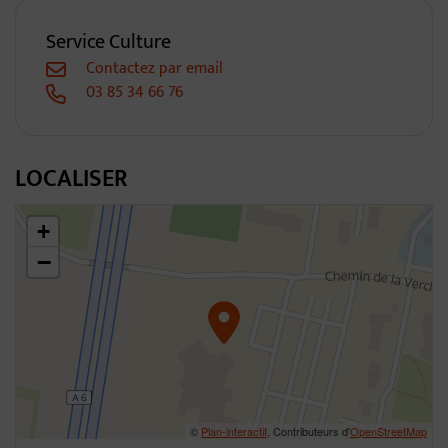
Service Culture
Contactez par email
03 85 34 66 76
LOCALISER
46.3063917375015,4.795428977898266
+
−
©
Plan-interactif
, Contributeurs d'
OpenStreetMap