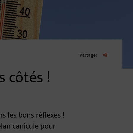
Liste des liens d
Partager
s côtés !
s les bons réflexes !
plan canicule pour