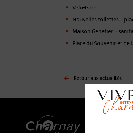
Vélo-Gare
Nouvelles toilettes – pla
Maison Genetier – sanita
Place du Souvenir et de l
Retour aux actualités
No