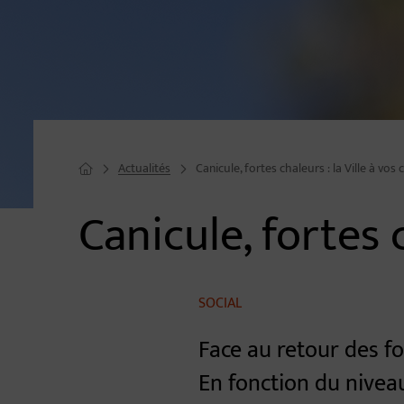
Actualités
Canicule, fortes chaleurs : la Ville à vos 
Page d'accueil du site
Canicule, fortes c
Image d'illustration de Canicule, fortes chaleurs : la Ville à vos côt
SOCIAL
Face au retour des fo
En fonction du niveau