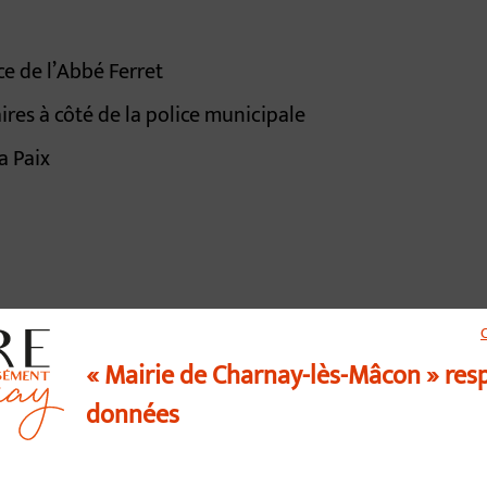
ce de l’Abbé Ferret
ires à côté de la police municipale
a Paix
« Mairie de Charnay-lès-Mâcon » res
données
us contacter
03 85 34 15 70