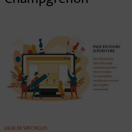
Contenu de la fiche d'annua
LIEUX DE SPECTACLES