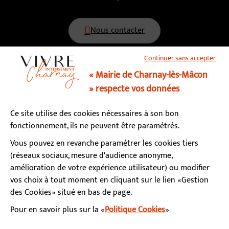
Nous contacter
Continuer sans accepter
03 85 34 15 70
« Mairie de Charnay-lès-Mâcon
» respecte vos données
Horaires d’ouverture
Ce site utilise des cookies nécessaires à son bon
Lundi, mardi, mercredi, vendredi : 9h - 12h / 13h - 17h
fonctionnement, ils ne peuvent être paramétrés.
Jeudi : fermé le matin / 13h - 17h
Samedi : 9h - 12h (permanence état-civil)
Vous pouvez en revanche paramétrer les cookies tiers
(réseaux sociaux, mesure d'audience anonyme,
amélioration de votre expérience utilisateur) ou modifier
S’abonner à la newsletter
vos choix à tout moment en cliquant sur le lien «Gestion
des Cookies» situé en bas de page.
Pour en savoir plus sur la «
Politique Cookies
»
Facebook
Instagram
YouTube
LinkedIn
Calaméo