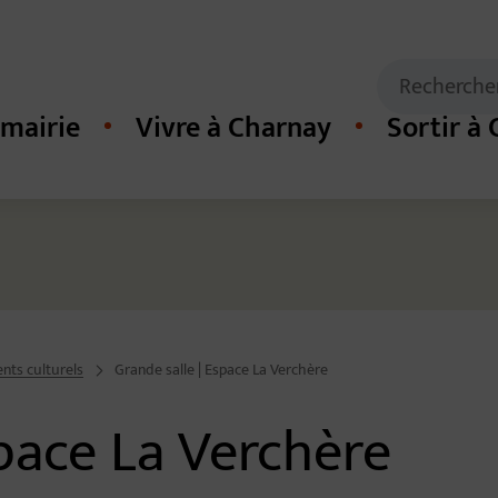
Mots clés de
Recherche
mairie
Vivre à Charnay
Sortir à
cipal du site
nts culturels
Grande salle | Espace La Verchère
space La Verchère