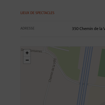
Contenu de la fiche 
LIEUX DE SPECTACLES
ADRESSE
350 Chemin de la 
46.3063917375015,4.795428977898266
+
−