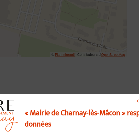
©
Plan-interactif
, Contributeurs d'
OpenStreetMap
« Mairie de Charnay-lès-Mâcon » res
données