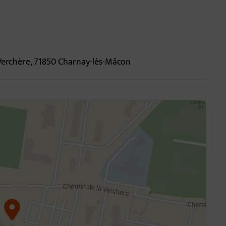
d'annuaire
Verchère, 71850 Charnay-lès-Mâcon