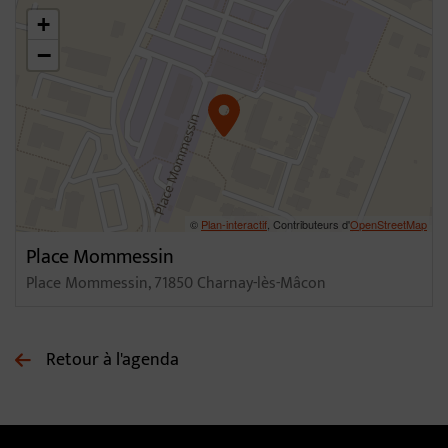
46.30931583940096,4.813006233021416
+
−
©
Plan-interactif
, Contributeurs d'
OpenStreetMap
Place Mommessin
Place Mommessin, 71850 Charnay-lès-Mâcon
Retour à l'agenda