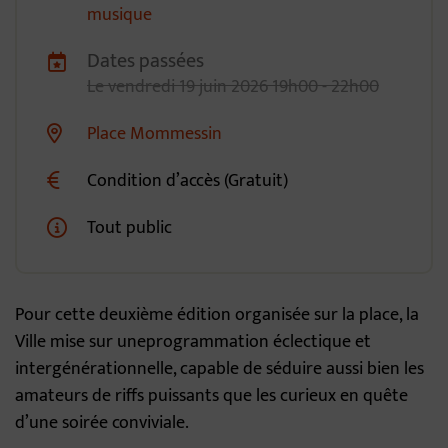
musique
Dates passées
Dates de planification
Le
vendredi
19
juin
2026
19h00 - 22h00
Place Mommessin
Lieu alternatif
Condition d’accès (Gratuit)
Tout public
Pour cette deuxième édition organisée sur la place, la
Ville mise sur uneprogrammation éclectique et
intergénérationnelle, capable de séduire aussi bien les
amateurs de riffs puissants que les curieux en quête
d’une soirée conviviale.