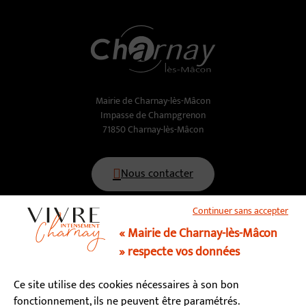
Mairie de Charnay-lès-Mâcon
Impasse de Champgrenon
71850 Charnay-lès-Mâcon
Nous contacter
Continuer sans accepter
03 85 34 15 70
« Mairie de Charnay-lès-Mâcon
» respecte vos données
Horaires d’ouverture
Ce site utilise des cookies nécessaires à son bon
Lundi, mardi, mercredi, vendredi : 9h - 12h / 13h - 17h
fonctionnement, ils ne peuvent être paramétrés.
Jeudi : fermé le matin / 13h - 17h