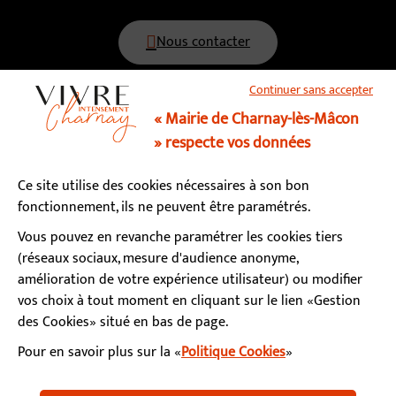
Nous contacter
Continuer sans accepter
03 85 34 15 70
« Mairie de Charnay-lès-Mâcon
» respecte vos données
Horaires d’ouverture
Ce site utilise des cookies nécessaires à son bon
Lundi, mardi, mercredi, vendredi : 9h - 12h / 13h - 17h
fonctionnement, ils ne peuvent être paramétrés.
Jeudi : fermé le matin / 13h - 17h
Samedi : 9h - 12h (permanence état-civil)
Vous pouvez en revanche paramétrer les cookies tiers
(réseaux sociaux, mesure d'audience anonyme,
amélioration de votre expérience utilisateur) ou modifier
S’abonner à la newsletter
vos choix à tout moment en cliquant sur le lien «Gestion
des Cookies» situé en bas de page.
Pour en savoir plus sur la «
Politique Cookies
»
Facebook
Instagram
YouTube
LinkedIn
Calaméo