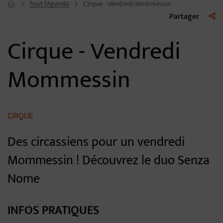
Tout l'Agenda
Cirque - Vendredi Mommessin
Page d'accueil du site
Liste 
Partager
Cirque - Vendredi
Mommessin
CIRQUE
Des circassiens pour un vendredi
Mommessin ! Découvrez le duo Senza
Nome
INFOS PRATIQUES