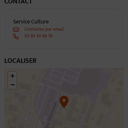
CONTACT
Service Culture
Contactez par email
03 85 34 66 76
LOCALISER
46.30931583940096,4.813006233021416
+
−