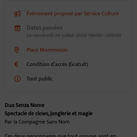
Événement proposé par Service Culture
Dates passées
Dates de planification
Le
vendredi
24
juillet
2026
19h00 - 20h00
Place Mommessin
Lieu alternatif
Condition d’accès (Gratuit)
Tout public
Duo Senza Nome
Spectacle de clows, jonglerie et magie
Par la Compagnie Sans Nom
Ces deux personnages que tout oppose, sont en