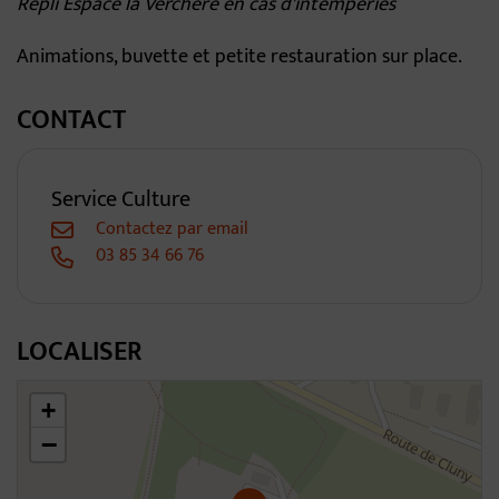
Repli Espace la Verchère en cas d'intempéries
Animations, buvette et petite restauration sur place.
CONTACT
Service Culture
Contactez par email
03 85 34 66 76
LOCALISER
46.31017090996115,4.7907362571642045
+
−