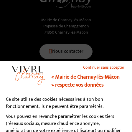
Mairie de Charnay-lès-Mâcon
Impasse de Champgrenon
71850 Charnay-lès-Mâcon
Nous contacter
Continuer sans accepter
03 85 34 15 70
« Mairie de Charnay-lès-Mâcon
» respecte vos données
Horaires d’ouverture
Ce site utilise des cookies nécessaires à son bon
Lundi, mardi, mercredi, vendredi : 9h - 12h / 13h - 17h
fonctionnement, ils ne peuvent être paramétrés.
Jeudi : fermé le matin / 13h - 17h
Samedi : 9h - 12h (permanence état-civil)
Vous pouvez en revanche paramétrer les cookies tiers
(réseaux sociaux, mesure d'audience anonyme,
amélioration de votre expérience utilisateur) ou modifier