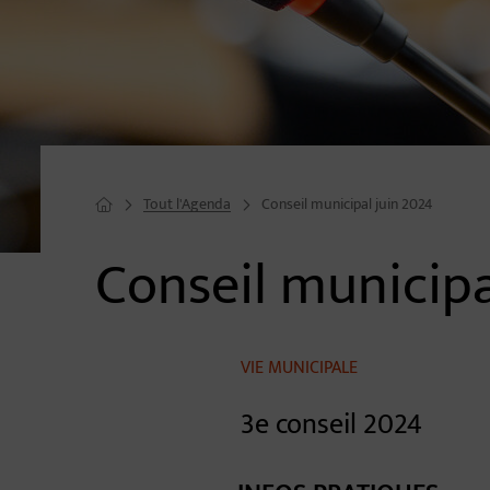
Tout l'Agenda
Conseil municipal juin 2024
Page d'accueil du site
Conseil municipa
Image d'illustration de Conseil municipal juin 2024
VIE MUNICIPALE
3e conseil 2024