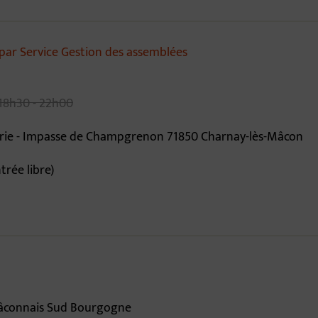
ar Service Gestion des assemblées
18h30 - 22h00
airie - Impasse de Champgrenon 71850 Charnay-lès-Mâcon
trée libre)
 Mâconnais Sud Bourgogne