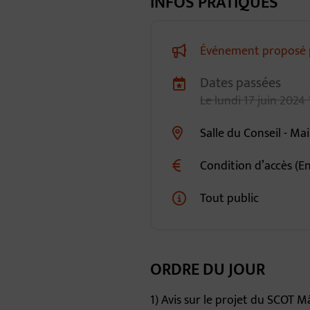
INFOS PRATIQUES
Événement proposé p
Dates passées
Dates de planification
Le
lundi
17
juin
2024
Salle du Conseil - M
Lieu alternatif
Condition d’accès (En
Tout public
ORDRE DU JOUR
1) Avis sur le projet du SCOT