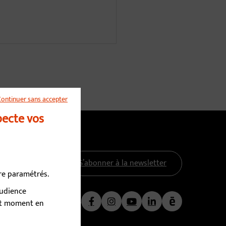
Continuer sans accepter
pecte vos
S’abonner à la newsletter
tre paramétrés.
audience
Nous suivre
out moment en
Facebook
Instagram
YouTube
LinkedIn
Calaméo