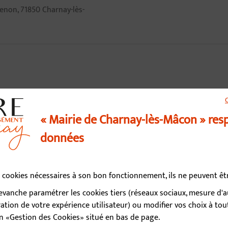
enon, 71850 Charnay-lès-
« Mairie de Charnay-lès-Mâcon » res
données
us contacter
03 85 34 15 70
es cookies nécessaires à son bon fonctionnement, ils ne peuvent ê
vanche paramétrer les cookies tiers (réseaux sociaux, mesure d'
d’ouverture
tion de votre expérience utilisateur) ou modifier vos choix à t
i, mercredi, vendredi : 9h - 12h / 13h - 17h
ien «Gestion des Cookies» situé en bas de page.
mé le matin / 13h - 17h