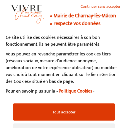
Continuer sans accepter
03 85 34 15 70
« Mairie de Charnay-lès-Mâcon
» respecte vos données
Horaires d’ouverture
Ce site utilise des cookies nécessaires à son bon
Lundi, mardi, mercredi, vendredi : 9h - 12h / 13h - 17h
fonctionnement, ils ne peuvent être paramétrés.
Jeudi : fermé le matin / 13h - 17h
Samedi : 9h - 12h (permanence état-civil)
Vous pouvez en revanche paramétrer les cookies tiers
(réseaux sociaux, mesure d'audience anonyme,
amélioration de votre expérience utilisateur) ou modifier
S’abonner à la newsletter
vos choix à tout moment en cliquant sur le lien «Gestion
des Cookies» situé en bas de page.
Pour en savoir plus sur la «
Politique Cookies
»
Facebook
Instagram
YouTube
LinkedIn
Calaméo
Mentions légales
Accessibilité
Plan du site
Tout accepter
Politiques de confidentialité
Gestion des cookies
FAQ