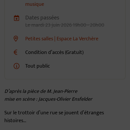
musique
Dates passées
Dates de planification
Le
mardi
23
juin
2026
19h00 - 20h00
Petites salles | Espace La Verchère
Lieu alternatif
Condition d’accès (Gratuit)
Tout public
D’après la pièce de M. Jean-Pierre
mise en scène : Jacques-Olivier Ensfelder
Sur le trottoir d’une rue se jouent d’étranges
histoires…