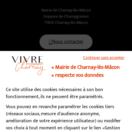
Mairie de Charnay-lès-Mâcon
Impasse de Champgrenon
71850 Charnay-lès-Mâcon
Nous contacter
Continuer sans accepter
03 85 34 15 70
« Mairie de Charnay-lès-Mâcon
» respecte vos données
Horaires d’ouverture
Ce site utilise des cookies nécessaires à son bon
Lundi, mardi, mercredi, vendredi : 9h - 12h / 13h - 17h
fonctionnement, ils ne peuvent être paramétrés.
Jeudi : fermé le matin / 13h - 17h
Samedi : 9h - 12h (permanence état-civil)
Vous pouvez en revanche paramétrer les cookies tiers
(réseaux sociaux, mesure d'audience anonyme,
amélioration de votre expérience utilisateur) ou modifier
S’abonner à la newsletter
vos choix à tout moment en cliquant sur le lien «Gestion