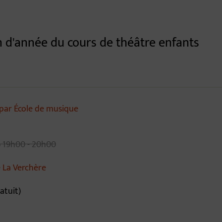
n d'année du cours de théâtre enfants
ar École de musique
6
19h00 - 20h00
e La Verchère
atuit)