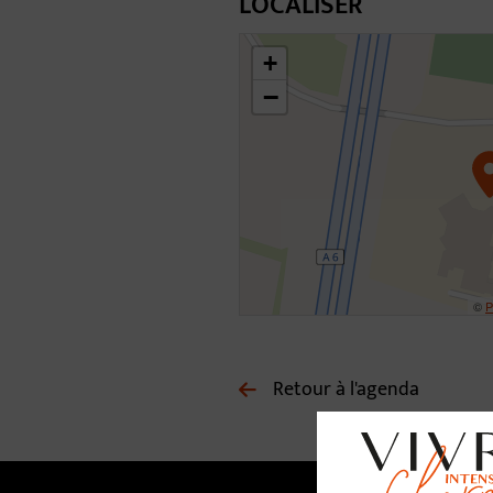
LOCALISER
46.3063917375015,4.795428977898266
+
−
©
P
Retour à l'agenda