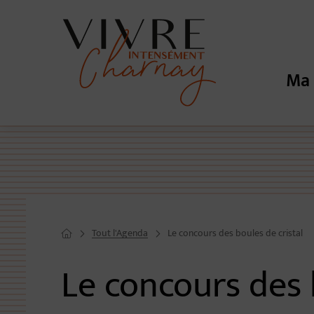
Menu de raccourcis
Retour à l'accueil
Ma 
Menu prin
Tout l'Agenda
Le concours des boules de cristal
Page d'accueil du site
Le concours des 