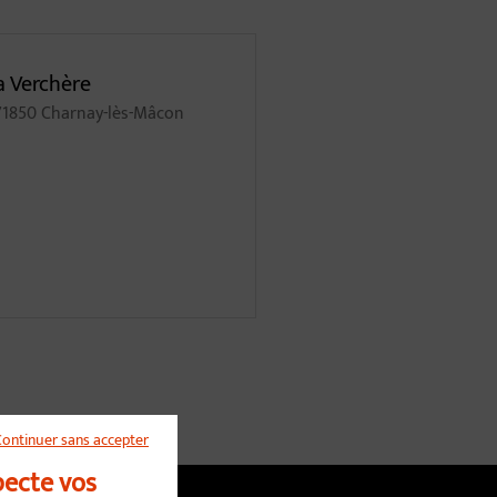
La Verchère
 71850 Charnay-lès-Mâcon
Continuer sans accepter
pecte vos