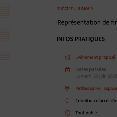
THÉÂTRE / HUMOUR
Représentation de fi
INFOS PRATIQUES
Événement proposé p
Dates passées
Dates de planification
Le
mardi
23
juin
202
Petites salles | Espac
Lieu alternatif
Condition d’accès (Gr
Tout public