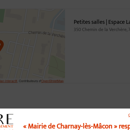
Petites salles | Espace 
350 Chemin de la Verchère,
lan-interactif
, Contributeurs d'
OpenStreetMap
« Mairie de Charnay-lès-Mâcon » res