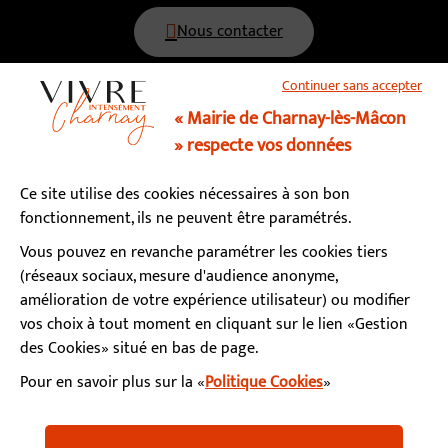
Nous contacter
Continuer sans accepter
03 85 34 15 70
« Mairie de Charnay-lès-Mâcon
» respecte vos données
Horaires d’ouverture
Ce site utilise des cookies nécessaires à son bon
Lundi, mardi, mercredi, vendredi : 9h - 12h / 13h - 17h
fonctionnement, ils ne peuvent être paramétrés.
Jeudi : fermé le matin / 13h - 17h
Samedi : 9h - 12h (permanence état-civil)
Vous pouvez en revanche paramétrer les cookies tiers
(réseaux sociaux, mesure d'audience anonyme,
amélioration de votre expérience utilisateur) ou modifier
S’abonner à la newsletter
vos choix à tout moment en cliquant sur le lien «Gestion
des Cookies» situé en bas de page.
Pour en savoir plus sur la «
Politique Cookies
»
Facebook
Instagram
YouTube
LinkedIn
Calaméo
Mentions légales
Accessibilité
Plan du site