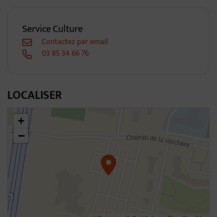
Service Culture
Contactez par email
03 85 34 66 76
LOCALISER
46.30632029246571,4.796108892033136
+
−