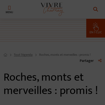
Menu de raccourcis
Retour à l'accueil
EN 1 CLIC
Tout l'Agenda
Roches, monts et merveilles : promis !
Page d'accueil du site
Liste 
Partager
Roches, monts et
merveilles : promis !