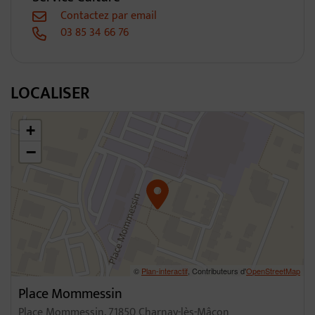
Contactez par email
03 85 34 66 76
LOCALISER
46.30931583940096,4.813006233021416
+
−
©
Plan-interactif
, Contributeurs d'
OpenStreetMap
Place Mommessin
Place Mommessin, 71850 Charnay-lès-Mâcon