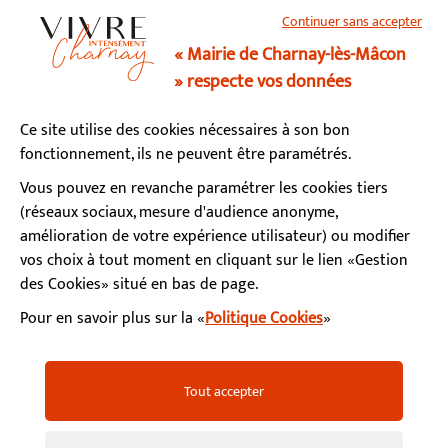
Continuer sans accepter
03 85 34 15 70
« Mairie de Charnay-lès-Mâcon
» respecte vos données
Horaires d’ouverture
Ce site utilise des cookies nécessaires à son bon
Lundi, mardi, mercredi, vendredi : 9h - 12h / 13h - 17h
fonctionnement, ils ne peuvent être paramétrés.
Jeudi : fermé le matin / 13h - 17h
Samedi : 9h - 12h (permanence état-civil)
Vous pouvez en revanche paramétrer les cookies tiers
(réseaux sociaux, mesure d'audience anonyme,
amélioration de votre expérience utilisateur) ou modifier
S’abonner à la newsletter
vos choix à tout moment en cliquant sur le lien «Gestion
des Cookies» situé en bas de page.
Pour en savoir plus sur la «
Politique Cookies
»
Facebook
Instagram
YouTube
LinkedIn
Calaméo
Mentions légales
Accessibilité
Plan du site
Tout accepter
Politiques de confidentialité
Gestion des cookies
FAQ