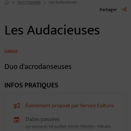
Tout l'Agenda
Les Audacieuses
Page d'accueil du site
Liste 
Partager
Les Audacieuses
DANSE
Duo d'acrodanseuses
INFOS PRATIQUES
Événement proposé par Service Culture
Dates passées
Dates de planification
Le
samedi
18
juillet
2026
19h00 - 19h40