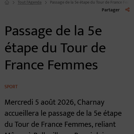
Tout l'Agenda
Passage de la 5e étape du Tour de France Fem
Page d'accueil du site
Liste 
Partager
Passage de la 5e
étape du Tour de
France Femmes
SPORT
Mercredi 5 août 2026, Charnay
accueillera le passage de la 5e étape
du Tour de France Femmes, reliant