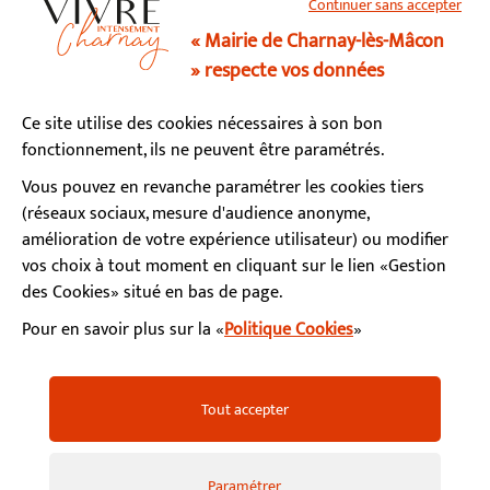
Continuer sans accepter
03 85 34 15 70
« Mairie de Charnay-lès-Mâcon
» respecte vos données
Horaires d’ouverture
Ce site utilise des cookies nécessaires à son bon
Lundi, mardi, mercredi, vendredi : 9h - 12h / 13h - 17h
fonctionnement, ils ne peuvent être paramétrés.
Jeudi : fermé le matin / 13h - 17h
Samedi : 9h - 12h (permanence état-civil)
Vous pouvez en revanche paramétrer les cookies tiers
(réseaux sociaux, mesure d'audience anonyme,
amélioration de votre expérience utilisateur) ou modifier
S’abonner à la newsletter
vos choix à tout moment en cliquant sur le lien «Gestion
des Cookies» situé en bas de page.
Pour en savoir plus sur la «
Politique Cookies
»
Facebook
Instagram
YouTube
LinkedIn
Calaméo
Mentions légales
Accessibilité
Plan du site
Tout accepter
Politiques de confidentialité
Gestion des cookies
FAQ
Paramétrer