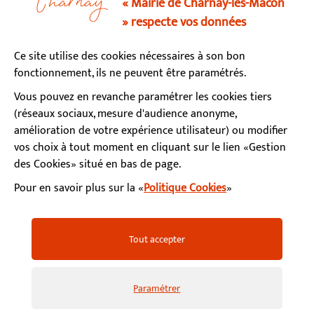
« Mairie de Charnay-lès-Mâcon
» respecte vos données
Horaires d’ouverture
Ce site utilise des cookies nécessaires à son bon
Lundi, mardi, mercredi, vendredi : 9h - 12h / 13h - 17h
fonctionnement, ils ne peuvent être paramétrés.
Jeudi : fermé le matin / 13h - 17h
Samedi : 9h - 12h (permanence état-civil)
Vous pouvez en revanche paramétrer les cookies tiers
(réseaux sociaux, mesure d'audience anonyme,
amélioration de votre expérience utilisateur) ou modifier
S’abonner à la newsletter
vos choix à tout moment en cliquant sur le lien «Gestion
des Cookies» situé en bas de page.
Pour en savoir plus sur la «
Politique Cookies
»
Facebook
Instagram
YouTube
LinkedIn
Calaméo
Mentions légales
Accessibilité
Plan du site
Tout accepter
Politiques de confidentialité
Gestion des cookies
FAQ
Paramétrer