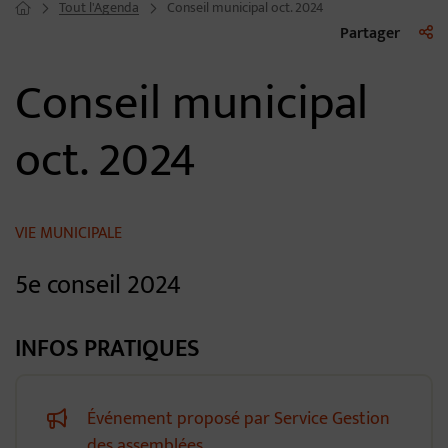
Tout l'Agenda
Conseil municipal oct. 2024
Page d'accueil du site
Liste 
Partager
Conseil municipal
oct. 2024
VIE MUNICIPALE
5e conseil 2024
INFOS PRATIQUES
Événement proposé par Service Gestion
des assemblées