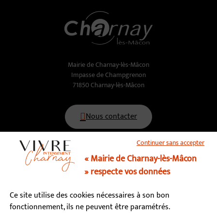
Mairie de Charnay-lès-Mâcon
Impasse de Champgrenon
71850 Charnay-lès-Mâcon
Nous contacter
Continuer sans accepter
03 85 34 15 70
« Mairie de Charnay-lès-Mâcon
» respecte vos données
Horaires d’ouverture
Ce site utilise des cookies nécessaires à son bon
Lundi, mardi, mercredi, vendredi : 9h - 12h / 13h - 17h
fonctionnement, ils ne peuvent être paramétrés.
Jeudi : fermé le matin / 13h - 17h