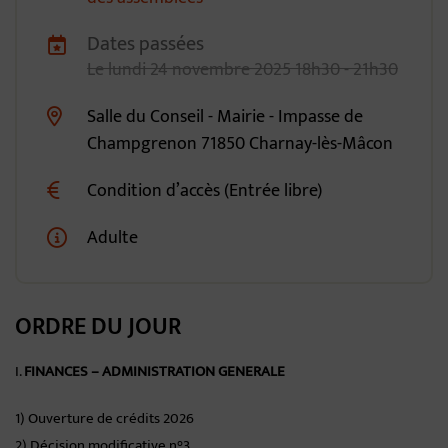
Dates passées
Dates de planification
Le
lundi
24
novembre
2025
18h30 - 21h30
Salle du Conseil - Mairie - Impasse de
Lieu alternatif
Champgrenon 71850 Charnay-lès-Mâcon
Condition d’accès (Entrée libre)
Adulte
ORDRE DU JOUR
I.
FINANCES – ADMINISTRATION GENERALE
1) Ouverture de crédits 2026
2) Décision modificative n°3