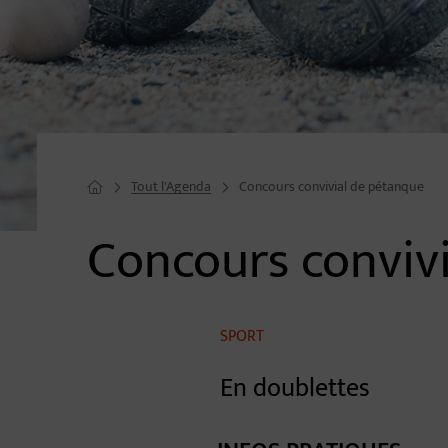
Tout l'Agenda
Concours convivial de pétanque
Page d'accueil du site
Concours conviv
Image d'illustration de Concours convivial de pétanque
SPORT
En doublettes