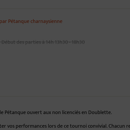
par Pétanque charnaysienne
- Début des parties à 14h
13h30 - 18h30
de Pétanque ouvert aux non licenciés en Doublette.
ter vos performances lors de ce tournoi convivial. Chacun re