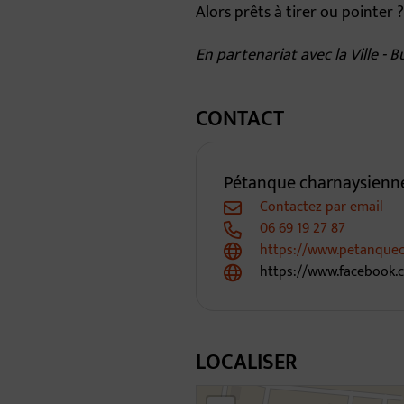
Alors prêts à tirer ou pointer 
En partenariat avec la Ville - 
CONTACT
Pétanque charnaysienn
Contactez par email
06 69 19 27 87
https://www.petanquec
https://www.facebook.
LOCALISER
46.307979195354186,4.7990703394109