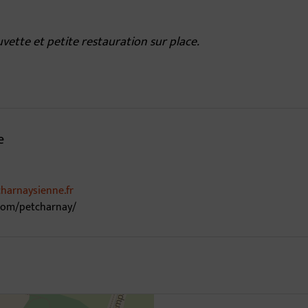
?
Buvette et petite restauration sur place.
e
harnaysienne.fr
com/petcharnay/
31