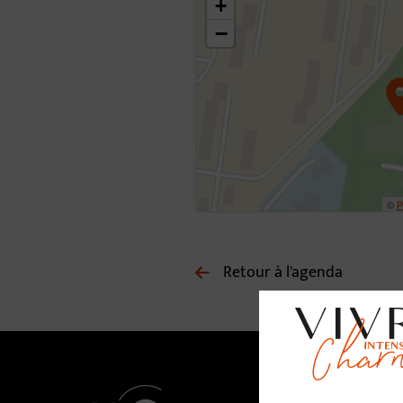
+
−
©
P
Retour à l'agenda