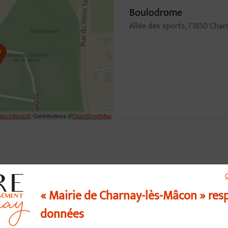
Boulodrome
Allée des sports, 71850 Cha
lan-interactif
, Contributeurs d'
OpenStreetMap
« Mairie de Charnay-lès-Mâcon » res
données