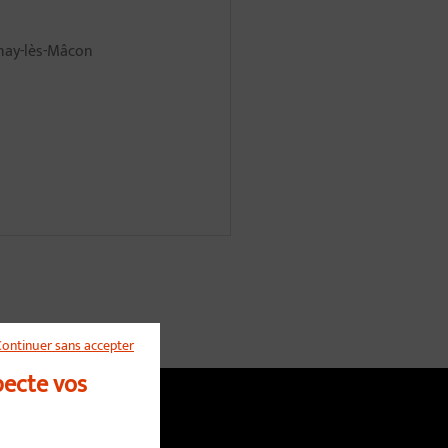
rnay-lès-Mâcon
Continuer sans accepter
pecte vos