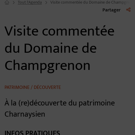
Tout l'Agenda
Visite commentée du Domaine de Champgreno
Page d'accueil du site
Liste 
Partager
Visite commentée
du Domaine de
Champgrenon
PATRIMOINE / DÉCOUVERTE
À la (re)découverte du patrimoine
Charnaysien
INFOS PRATIQUES