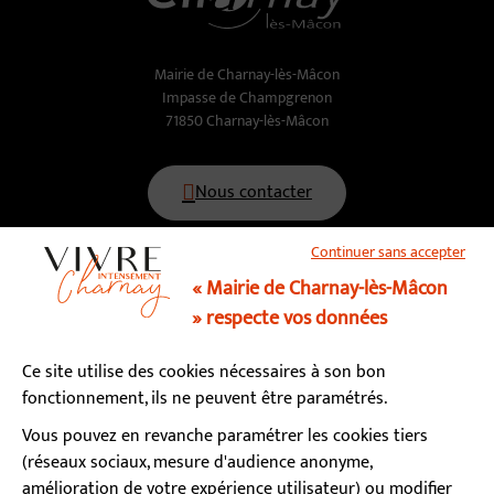
Mairie de Charnay-lès-Mâcon
Impasse de Champgrenon
71850 Charnay-lès-Mâcon
Nous contacter
Continuer sans accepter
03 85 34 15 70
« Mairie de Charnay-lès-Mâcon
» respecte vos données
Horaires d’ouverture
Ce site utilise des cookies nécessaires à son bon
Lundi, mardi, mercredi, vendredi : 9h - 12h / 13h - 17h
fonctionnement, ils ne peuvent être paramétrés.
Jeudi : fermé le matin / 13h - 17h
Samedi : 9h - 12h (permanence état-civil)
Vous pouvez en revanche paramétrer les cookies tiers
(réseaux sociaux, mesure d'audience anonyme,
amélioration de votre expérience utilisateur) ou modifier