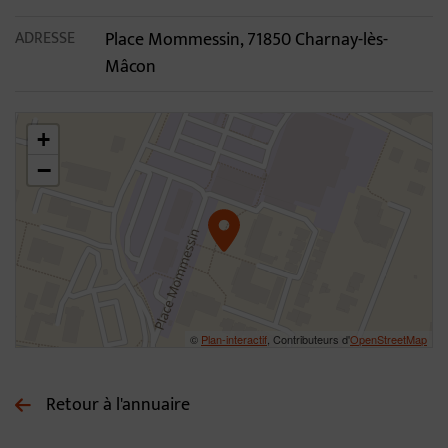
ADRESSE
Place Mommessin, 71850 Charnay-lès-
Mâcon
46.30931583940096,4.813006233021416
+
−
©
Plan-interactif
, Contributeurs d'
OpenStreetMap
Retour à l'annuaire