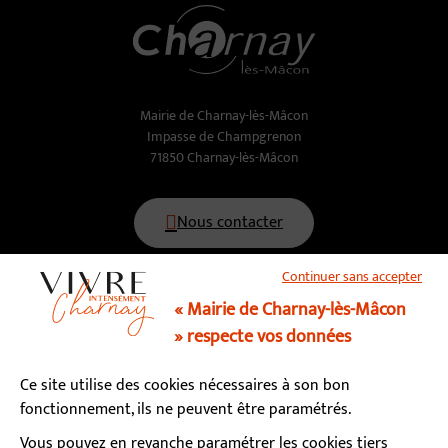
Mairie de Charnay-lès-Mâcon
Impasse de Champgrenon
71850 Charnay-lès-Mâcon
Nous contacter
Continuer sans accepter
03 85 34 15 70
« Mairie de Charnay-lès-Mâcon
» respecte vos données
Horaires d’ouverture
Ce site utilise des cookies nécessaires à son bon
Lundi, mardi, mercredi, vendredi : 9h - 12h / 13h - 17h
fonctionnement, ils ne peuvent être paramétrés.
Jeudi : fermé le matin / 13h - 17h
Samedi : 9h - 12h (permanence état-civil)
Vous pouvez en revanche paramétrer les cookies tiers