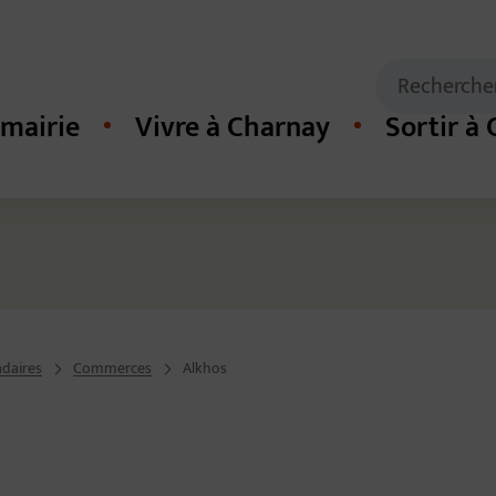
Mots clés de
Recherche
mairie
Vivre à Charnay
Sortir à
cipal du site
daires
Commerces
Alkhos