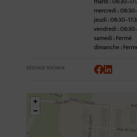
mardi : 08:30–17
mercredi : 08:30
jeudi : 08:30–17:
vendredi : 08:30
samedi : Fermé
dimanche : Ferm
RÉSEAUX SOCIAUX
46.31073047153332,4.805998853505171
+
−