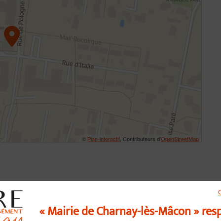
©
Plan-interactif
, Contributeurs d'
OpenStreetMap
« Mairie de Charnay-lès-Mâcon » res