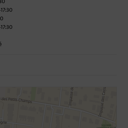
:30
–17:30
30
–17:30
é