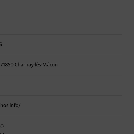
d'annuaire
S
, 71850 Charnay-lès-Mâcon
hos.info/
30