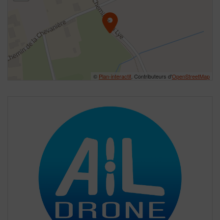
©
Plan-interactif
, Contributeurs d'
OpenStreetMap