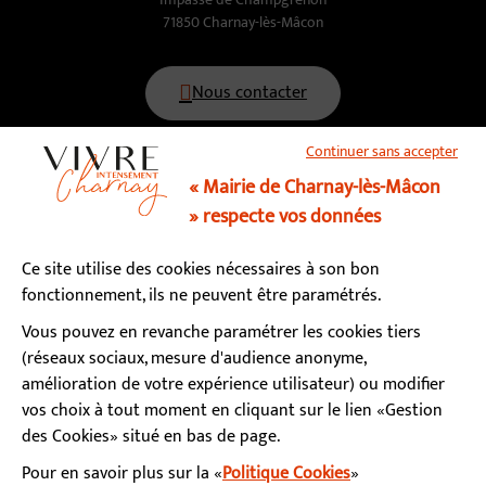
71850 Charnay-lès-Mâcon
Nous contacter
Continuer sans accepter
03 85 34 15 70
« Mairie de Charnay-lès-Mâcon
» respecte vos données
Horaires d’ouverture
Ce site utilise des cookies nécessaires à son bon
Lundi, mardi, mercredi, vendredi : 9h - 12h / 13h - 17h
fonctionnement, ils ne peuvent être paramétrés.
Jeudi : fermé le matin / 13h - 17h
Samedi : 9h - 12h (permanence état-civil)
Vous pouvez en revanche paramétrer les cookies tiers
(réseaux sociaux, mesure d'audience anonyme,
amélioration de votre expérience utilisateur) ou modifier
S’abonner à la newsletter
vos choix à tout moment en cliquant sur le lien «Gestion
des Cookies» situé en bas de page.
Pour en savoir plus sur la «
Politique Cookies
»
Facebook
Instagram
YouTube
LinkedIn
Calaméo