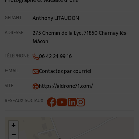
Photographe et vidéaste drone
GÉRANT
Anthony LITAUDON
ADRESSE
275 Chemin de la Lye, 71850 Charnay-lès-
Mâcon
TÉLÉPHONE
06 42 24 99 16
E-MAIL
Contactez par courriel
SITE
https://aldrone71.com/
RÉSEAUX SOCIAUX
46.29463577270508,4.7876129150390625
+
−