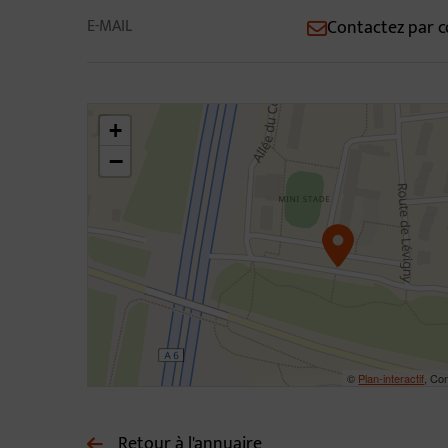
E-MAIL
Contactez par c
46.31031483109773,4.796480837703209
+
−
©
Plan-interactif
, Con
Retour à l'annuaire