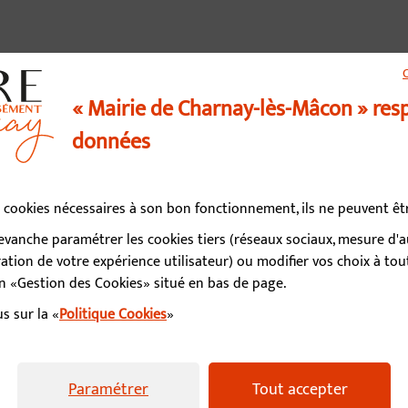
« Mairie de Charnay-lès-Mâcon » res
données
us contacter
03 85 34 15 70
es cookies nécessaires à son bon fonctionnement, ils ne peuvent ê
vanche paramétrer les cookies tiers (réseaux sociaux, mesure d'
d’ouverture
tion de votre expérience utilisateur) ou modifier vos choix à t
i, mercredi, vendredi : 9h - 12h / 13h - 17h
ien «Gestion des Cookies» situé en bas de page.
mé le matin / 13h - 17h
h - 12h (permanence état-civil)
s sur la «
Politique Cookies
»
Paramétrer
Tout accepter
e confidentialité
Gestion des cookies
FAQ