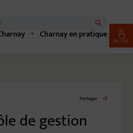
 minimum 3 caractères
Lancer la re
 Charnay
Charnay en pratique
EN 1 CLIC
Liste des liens d
Partager
le de gestion