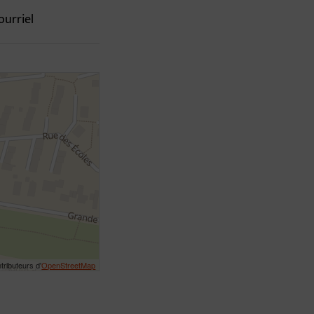
ourriel
tributeurs d'
OpenStreetMap