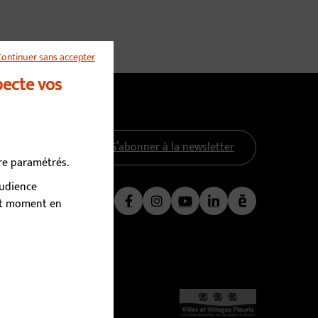
Continuer sans accepter
pecte vos
S’abonner à la newsletter
tre paramétrés.
audience
Nous suivre
out moment en
Facebook
Instagram
YouTube
LinkedIn
Calaméo