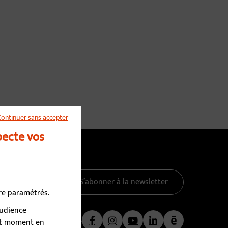
Continuer sans accepter
pecte vos
S’abonner à la newsletter
tre paramétrés.
audience
Nous suivre
out moment en
Facebook
Instagram
YouTube
LinkedIn
Calaméo