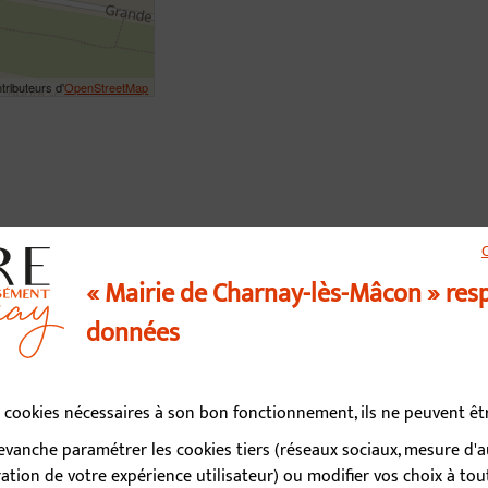
tributeurs d'
OpenStreetMap
« Mairie de Charnay-lès-Mâcon » res
données
us contacter
03 85 34 15 70
es cookies nécessaires à son bon fonctionnement, ils ne peuvent ê
vanche paramétrer les cookies tiers (réseaux sociaux, mesure d'
d’ouverture
tion de votre expérience utilisateur) ou modifier vos choix à t
i, mercredi, vendredi : 9h - 12h / 13h - 17h