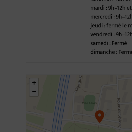
mardi : 9h–12h e
mercredi : 9h–12
jeudi : fermé le 
vendredi : 9h–12
samedi : Fermé
dimanche : Ferm
46.31031483109773,4.796480837703209
+
−