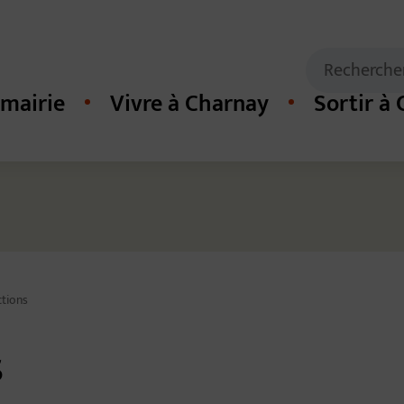
Mots clés de
Recherche
mairie
Vivre à Charnay
Sortir à
cipal du site
ctions
s