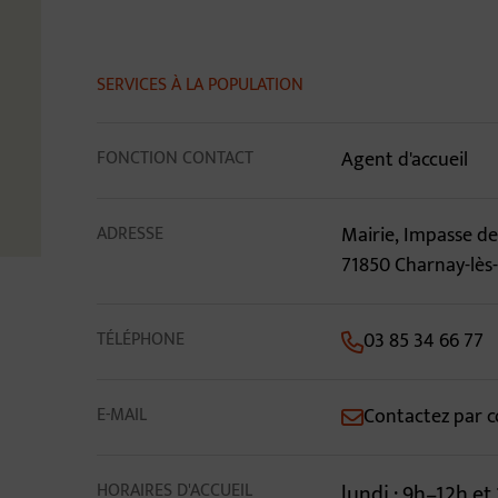
Contenu de la fiche 
SERVICES À LA POPULATION
FONCTION CONTACT
Agent d'accueil
ADRESSE
Mairie, Impasse 
71850 Charnay-lè
TÉLÉPHONE
03 85 34 66 77
E-MAIL
Contactez par c
HORAIRES D'ACCUEIL
lundi : 9h–12h et