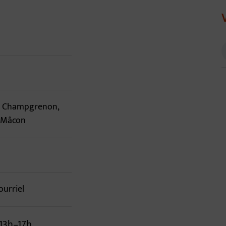
d'annuaire
de Champgrenon,
s-Mâcon
ourriel
 13h–17h