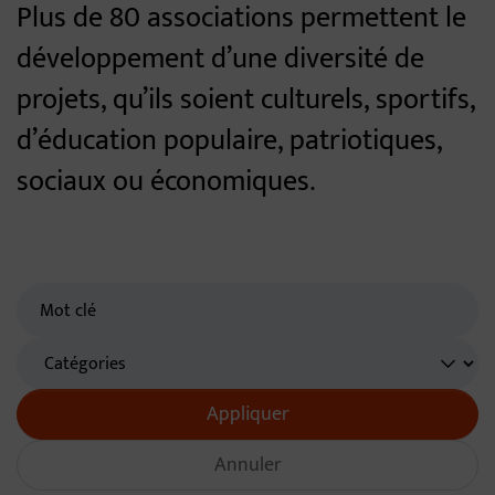
Plus de 80 associations permettent le
développement d’une diversité de
projets, qu’ils soient culturels, sportifs,
d’éducation populaire, patriotiques,
sociaux ou économiques.
Recherche par mots-clés
(Mot(s) clés de minimum 3 caractères)
Catégories
Appliquer
Annuler