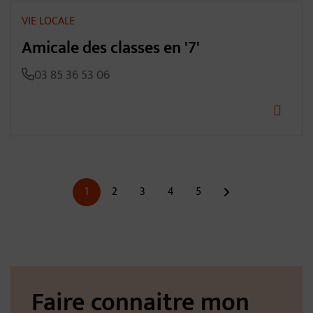
VIE LOCALE
Amicale des classes en '7'
03 85 36 53 06
Pagination
1
2
3
4
5
suivant
Faire connaitre mon